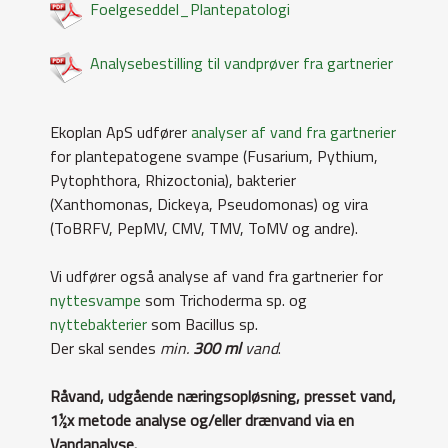
Foelgeseddel_Plantepatologi
Analysebestilling til vandprøver fra gartnerier
Ekoplan ApS udfører
analyser af vand fra gartnerier
for plantepatogene svampe (Fusarium, Pythium,
Pytophthora, Rhizoctonia), bakterier
(Xanthomonas, Dickeya, Pseudomonas) og vira
(ToBRFV, PepMV, CMV, TMV, ToMV og andre).
Vi udfører også analyse af vand fra gartnerier for
nyttesvampe
som Trichoderma sp. og
nyttebakterier
som Bacillus sp.
Der skal sendes
min.
300 ml
vand
.
Råvand, udgående næringsopløsning, presset vand,
1½x metode analyse og/eller drænvand via en
Vandanalyse.