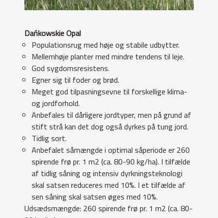
Dańkowskie Opal
Populationsrug med høje og stabile udbytter.
Mellemhøje planter med mindre tendens til leje.
God sygdomsresistens.
Egner sig til foder og brød.
Meget god tilpasningsevne til forskellige klima-
og jordforhold.
Anbefales til dårligere jordtyper, men på grund af
stift strå kan det dog også dyrkes på tung jord.
Tidlig sort.
Anbefalet såmængde i optimal såperiode er 260
spirende frø pr. 1 m2 (ca. 80-90 kg/ha). I tilfælde
af tidlig såning og intensiv dyrkningsteknologi
skal satsen reduceres med 10%. I et tilfælde af
sen såning skal satsen øges med 10%.
Udsædsmængde: 260 spirende frø pr. 1 m2 (ca. 80-